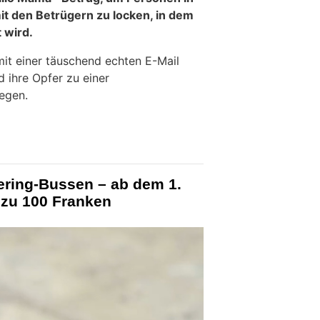
t den Betrügern zu locken, in dem
t wird.
mit einer täuschend echten E-Mail
 ihre Opfer zu einer
egen.
ering-Bussen – ab dem 1.
 zu 100 Franken