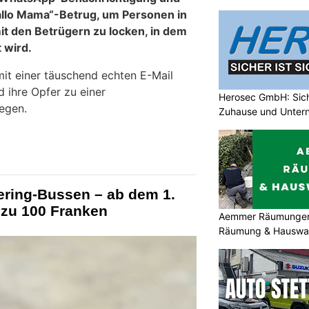
allo Mama“-Betrug, um Personen in
t den Betrügern zu locken, in dem
t wird.
mit einer täuschend echten E-Mail
 ihre Opfer zu einer
Herosec GmbH: Siche
egen.
Zuhause und Unter
ering-Bussen – ab dem 1.
 zu 100 Franken
Aemmer Räumungen: 
Räumung & Hauswar