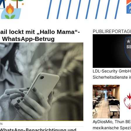
il lockt mit „Hallo Mama“-
PUBLIREPORTAG
n WhatsApp-Betrug
LDL-Security GmbH:
Sicherheitsdienste 
AyDiosMio, Thun BE
ON
mexikanische Spezi
ne WhatsApp-Benachrichtigung und