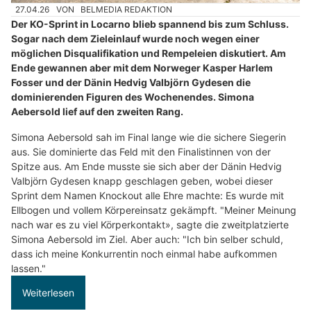
27.04.26
VON
BELMEDIA REDAKTION
Der KO-Sprint in Locarno blieb spannend bis zum Schluss.
Sogar nach dem Zieleinlauf wurde noch wegen einer
möglichen Disqualifikation und Rempeleien diskutiert. Am
Ende gewannen aber mit dem Norweger Kasper Harlem
Fosser und der Dänin Hedvig Valbjörn Gydesen die
dominierenden Figuren des Wochenendes. Simona
Aebersold lief auf den zweiten Rang.
Simona Aebersold sah im Final lange wie die sichere Siegerin
aus. Sie dominierte das Feld mit den Finalistinnen von der
Spitze aus. Am Ende musste sie sich aber der Dänin Hedvig
Valbjörn Gydesen knapp geschlagen geben, wobei dieser
Sprint dem Namen Knockout alle Ehre machte: Es wurde mit
Ellbogen und vollem Körpereinsatz gekämpft. "Meiner Meinung
nach war es zu viel Körperkontakt», sagte die zweitplatzierte
Simona Aebersold im Ziel. Aber auch: "Ich bin selber schuld,
dass ich meine Konkurrentin noch einmal habe aufkommen
lassen."
Weiterlesen