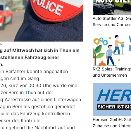
Auto Stettler AG: G
Service und Carross
ON
g auf Mittwoch hat sich in Thun ein
estohlenen Fahrzeug einer
n.
RKZ Spiez: Trainin
sein Beifahrer konnte angehalten
und Unternehmen
ngen sind im Gang.
26, kurz vor 00.30 Uhr, wurde eine
izei Bern in
Thun
auf der
ng Aarestrasse auf einen Lieferwagen
g in Bern als gestohlen gemeldet
uille das Fahrzeug kontrollieren
Herosec GmbH: Siche
enker der Kontrolle.
Zuhause und Unter
n umgehend die Nachfahrt auf und