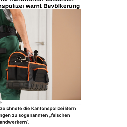
nspolizei warnt Bevölkerung
ON
rzeichnete die Kantonspolizei Bern
ngen zu sogenannten „falschen
andwerkern“.