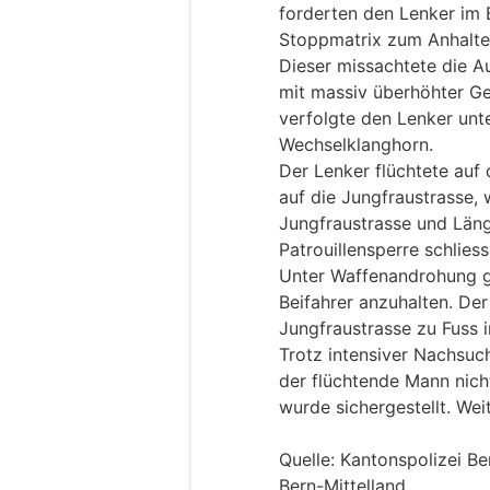
forderten den Lenker im 
Stoppmatrix zum Anhalte
Dieser missachtete die A
mit massiv überhöhter Ges
verfolgte den Lenker unte
Wechselklanghorn.
Der Lenker flüchtete auf
auf die Jungfraustrasse,
Jungfraustrasse und Län
Patrouillensperre schliess
Unter Waffenandrohung g
Beifahrer anzuhalten. Der
Jungfraustrasse zu Fuss 
Trotz intensiver Nachsuc
der flüchtende Mann nich
wurde sichergestellt. Wei
Quelle: Kantonspolizei Be
Bern-Mittelland