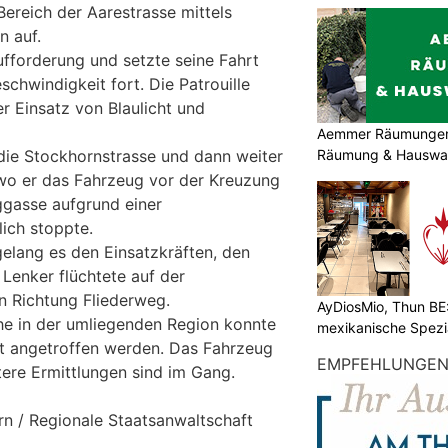
Bereich der Aarestrasse mittels
n auf.
ufforderung und setzte seine Fahrt
chwindigkeit fort. Die Patrouille
r Einsatz von Blaulicht und
Aemmer Räumungen: 
Räumung & Hauswar
 die Stockhornstrasse und dann weiter
 wo er das Fahrzeug vor der Kreuzung
ggasse aufgrund einer
lich stoppte.
elang es den Einsatzkräften, den
 Lenker flüchtete auf der
in Richtung Fliederweg.
AyDiosMio, Thun BE
he in der umliegenden Region konnte
mexikanische Spezi
t angetroffen werden. Das Fahrzeug
EMPFEHLUNGE
tere Ermittlungen sind im Gang.
rn / Regionale Staatsanwaltschaft