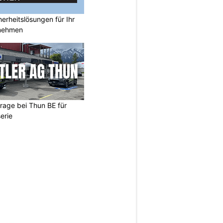
rheitslösungen für Ihr
nehmen
arage bei Thun BE für
erie
N