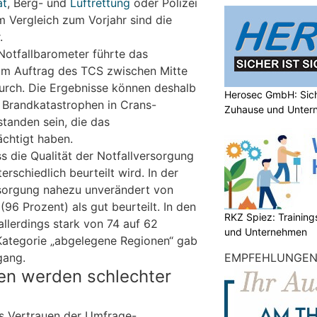
ät
, Berg- und
Luftrettung
oder Polizei
 Vergleich zum Vorjahr sind die
.
Notfallbarometer führte das
 im Auftrag des TCS zwischen Mitte
urch. Die Ergebnisse können deshalb
Herosec GmbH: Siche
 Brandkatastrophen in Crans-
Zuhause und Unter
tanden sein, die das
ächtigt haben.
ss die Qualität der Notfallversorgung
rschiedlich beurteilt wird. In der
rsorgung nahezu unverändert von
(96 Prozent) als gut beurteilt. In den
RKZ Spiez: Trainin
llerdings stark von 74 auf 62
und Unternehmen
Kategorie „abgelegene Regionen“ gab
EMPFEHLUNGE
gang.
ten werden schlechter
s Vertrauen der Umfrage-