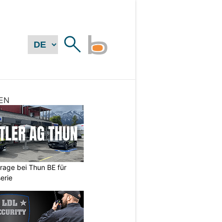
EN
arage bei Thun BE für
erie