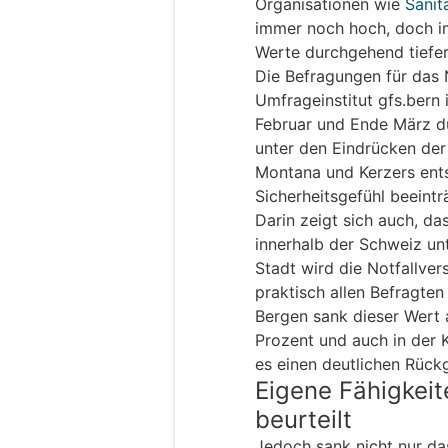
Organisationen wie
Sanit
immer noch hoch, doch im
Werte durchgehend tiefer
Die Befragungen für das 
Umfrageinstitut gfs.bern
Februar und Ende März d
unter den Eindrücken der
Montana und Kerzers ents
Sicherheitsgefühl beeintr
Darin zeigt sich auch, da
innerhalb der Schweiz unte
Stadt wird die Notfallve
praktisch allen Befragten 
Bergen sank dieser Wert a
Prozent und auch in der 
es einen deutlichen Rück
Eigene Fähigkei
beurteilt
Jedoch sank nicht nur da