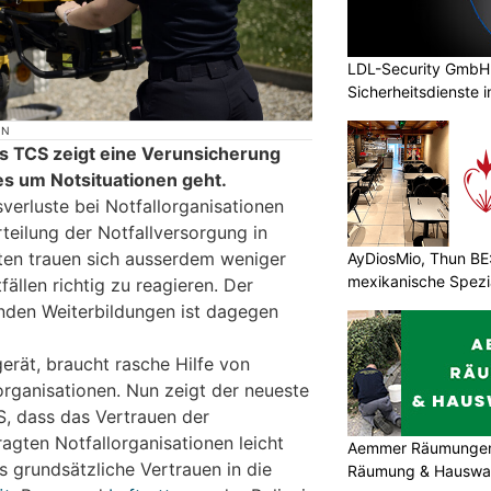
LDL-Security GmbH:
Sicherheitsdienste 
ON
s TCS zeigt eine Verunsicherung
s um Notsituationen geht.
erluste bei Notfallorganisationen
teilung der Notfallversorgung in
ten trauen sich ausserdem weniger
AyDiosMio, Thun BE
mexikanische Spezi
fällen richtig zu reagieren. Der
den Weiterbildungen ist dagegen
gerät, braucht rasche Hilfe von
organisationen. Nun zeigt der neueste
, dass das Vertrauen der
agten Notfallorganisationen leicht
Aemmer Räumungen: 
as grundsätzliche Vertrauen in die
Räumung & Hauswar