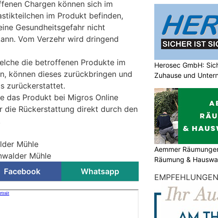
ffenen Chargen können sich im
lastikteilchen im Produkt befinden,
ine Gesundheitsgefahr nicht
ann. Vom Verzehr wird dringend
elche die betroffenen Produkte im
Herosec GmbH: Siche
n, können dieses zurückbringen und
Zuhause und Unter
s zurückerstattet.
e das Produkt bei Migros Online
r die Rückerstattung direkt durch den
.
lder Mühle
Aemmer Räumungen: 
enwalder Mühle
Räumung & Hauswar
Facebook
Whatsapp
EMPFEHLUNGE