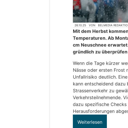
26.10.25
VON
BELMEDIA REDAKTI
Mit dem Herbst kommen
Temperaturen. Ab Monta
cm Neuschnee erwartet. 
gründlich zu überprüfen
Wenn die Tage kürzer wer
Nässe oder ersten Frost 
Unfallrisiko deutlich. Ein
kann entscheidend dazu b
Strassenverkehr zu gewähr
Verkehrsteilnehmende. Vi
dazu spezifische Checks a
Herausforderungen abges
Weiterlesen