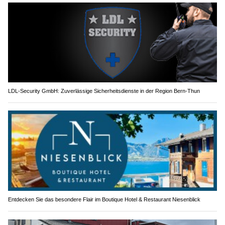
LDL-Security GmbH: Zuverlässige Sicherheitsdienste in der Region Bern-Thun
Entdecken Sie das besondere Flair im Boutique Hotel & Restaurant Niesenblick