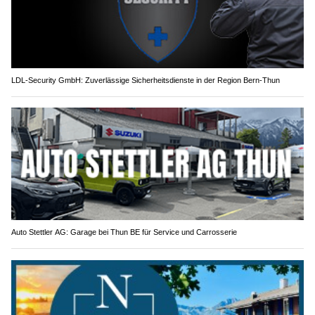
LDL-Security GmbH: Zuverlässige Sicherheitsdienste in der Region Bern-Thun
Auto Stettler AG: Garage bei Thun BE für Service und Carrosserie