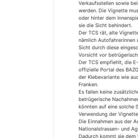
Verkaufsstellen sowie be
werden. Die Vignette mu
oder hinter dem Innenspi
sie die Sicht behindert.
Der TCS rät, alte Vignett
nämlich Autofahrerinnen 
Sicht durch diese eingesc
Vorsicht vor betrügerisc
Der TCS empfiehlt, die E-
offizielle Portal des BAZG
der Klebevariante wie au
Franken.
Es fallen keine zusätzlic
betrügerische Nachahmers
könnten auf eine solche S
Verwendung der Vignett
Die Einnahmen aus der Au
Nationalstrassen- und A
Dadurch kommt sie dem U