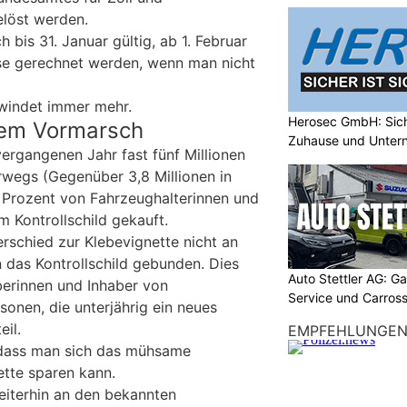
elöst werden.
 bis 31. Januar gültig, ab 1. Februar
se gerechnet werden, wenn man nicht
hwindet immer mehr.
Herosec GmbH: Siche
dem Vormarsch
Zuhause und Unter
rgangenen Jahr fast fünf Millionen
erwegs (Gegenüber 3,8 Millionen in
Prozent von Fahrzeughalterinnen und
m Kontrollschild gekauft.
erschied zur Klebevignette nicht an
 das Kontrollschild gebunden. Dies
Auto Stettler AG: G
berinnen und Inhaber von
Service und Carross
onen, die unterjährig ein neues
eil.
EMPFEHLUNGE
dass man sich das mühsame
ette sparen kann.
eiterhin an den bekannten