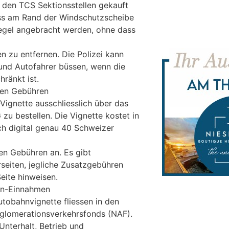
i den TCS Sektionsstellen gekauft
ss am Rand der Windschutzscheibe
egel angebracht werden, ohne dass
en zu entfernen. Die Polizei kann
und Autofahrer büssen, wenn die
hränkt ist.
hen Gebühren
Vignette ausschliesslich über das
 zu bestellen. Die Vignette kostet in
ch digital genau 40 Schweizer
hen Gebühren an. Es gibt
eiten, jegliche Zusatzgebühren
eite hinweisen.
en-Einnahmen
tobahnvignette fliessen in den
gglomerationsverkehrsfonds (NAF).
nterhalt, Betrieb und