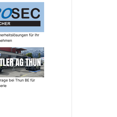
rheitslösungen für Ihr
nehmen
arage bei Thun BE für
erie
N