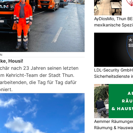
AyDiosMio, Thun BE
mexikanische Spezi
ON
ke, Housi!
chär nach 23 Jahren seinen letzten
LDL-Security GmbH:
 im Kehricht-Team der Stadt Thun.
Sicherheitsdienste 
tarbeitenden, die Tag für Tag dafür
niert.
Aemmer Räumungen: 
Räumung & Hauswar