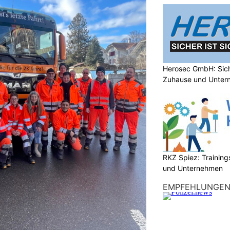
Herosec GmbH: Siche
Zuhause und Unter
RKZ Spiez: Trainin
und Unternehmen
EMPFEHLUNGE