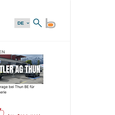
EN
arage bei Thun BE für
erie