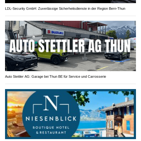
LDL-Security GmbH: Zuverlässige Sicherheitsdienste in der Region Bern-Thun
Auto Stettler AG: Garage bei Thun BE für Service und Carrosserie