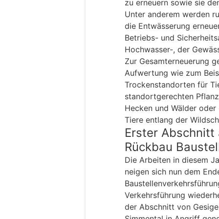
zu erneuern sowie sie de
Unter anderem werden ru
die Entwässerung erneuer
Betriebs- und Sicherheits
Hochwasser-, der Gewäss
Zur Gesamterneuerung ge
Aufwertung wie zum Beis
Trockenstandorten für Ti
standortgerechten Pflanz
Hecken und Wälder oder 
Tiere entlang der Wildsc
Erster Abschnit
Rückbau Baustel
Die Arbeiten in diesem J
neigen sich nun dem Ende
Baustellenverkehrsführu
Verkehrsführung wiederhe
der Abschnitt von Gesigen
Simmental in Angriff gen