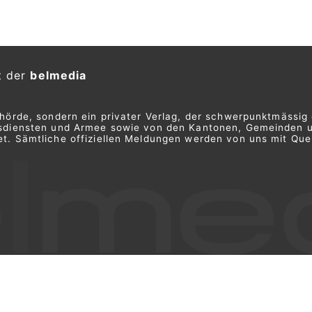
15 und dem Aarezentrum ein
Schutzinsel.
n bei der Einmündung der
Zufahrt zum Parkhaus City West
igen die Fussgängerführungen.
 Ihr
Auto Stettler AG: Garage bei Thun BE für
Service und Carrosserie
LDL-Security GmbH: Zuverlässige
Sicherheitsdienste in der Region Bern-Thun
ung Spiez an drei Nächten
bringt Markierungen an