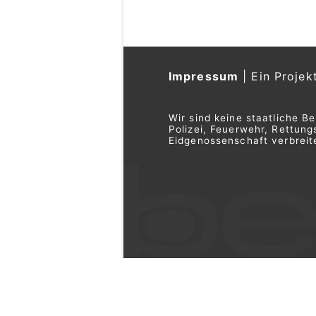
an der Gewerbestrasse 
Fussgängerstreifen mit 
Neue Trottoir-Überfahrte
Gewerbestrasse und der 
Aarestrasse vervollständ
Weiterlesen
Herosec GmbH: Sicherheitslösungen für
Zuhause und Unternehmen
AyDiosMio, Thun BE: Brunch und
mexikanische Spezialitäten entdecken
Thun BE: A6 Richt
gesperrt – ASTRA 