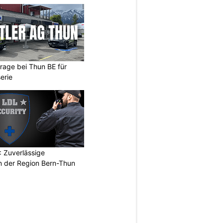
arage bei Thun BE für
erie
 Zuverlässige
in der Region Bern-Thun
N