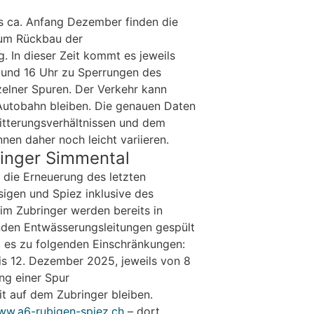
 ca. Anfang Dezember finden die
zum Rückbau der
. In dieser Zeit kommt es jeweils
 und 16 Uhr zu Sperrungen des
zelner Spuren. Der Verkehr kann
 Autobahn bleiben. Die genauen Daten
itterungsverhältnissen und dem
nnen daher noch leicht variieren.
ringer Simmental
 die Erneuerung des letzten
igen und Spiez inklusive des
im Zubringer werden bereits in
nden Entwässerungsleitungen gespült
 es zu folgenden Einschränkungen:
s 12. Dezember 2025, jeweils von 8
ng einer Spur
it auf dem Zubringer bleiben.
w.a6-rubigen-spiez.ch
– dort