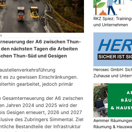
RKZ Spiez: Trainin
und Unternehmen
N
rneuerung der A6 zwischen Thun-
 den nächsten Tagen die Arbeiten
ischen Thun-Süd und Gesigen
Herosec GmbH: Siche
Baustellenverkehrsführung
Zuhause und Unter
 es zu gewissen Einschränkungen.
iterhin gearbeitet, jedoch primär
die Gesamterneuerung der A6 zwischen
den Jahren 2024 und 2025 wird der
bis Gesigen erneuert, 2026 und 2027
lusive des Zubringers Simmental. Ziel
Aemmer Räumungen: 
mtliche Bestandteile der Infrastruktur
Räumung & Hauswar