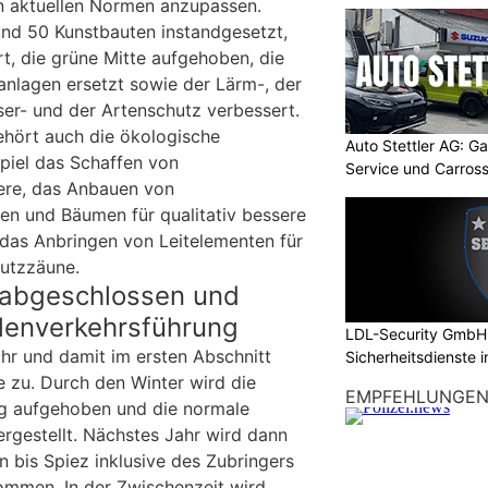
n aktuellen Normen anzupassen.
nd 50 Kunstbauten instandgesetzt,
t, die grüne Mitte aufgehoben, die
anlagen ersetzt sowie der Lärm-, der
er- und der Artenschutz verbessert.
hört auch die ökologische
Auto Stettler AG: G
piel das Schaffen von
Service und Carross
ere, das Anbauen von
en und Bäumen für qualitativ bessere
das Anbringen von Leitelementen für
hutzzäune.
t abgeschlossen und
lenverkehrsführung
LDL-Security GmbH:
ahr und damit im ersten Abschnitt
Sicherheitsdienste 
 zu. Durch den Winter wird die
EMPFEHLUNGE
ng aufgehoben und die normale
rgestellt. Nächstes Jahr wird dann
 bis Spiez inklusive des Zubringers
ommen. In der Zwischenzeit wird