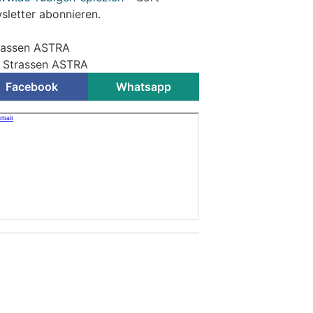
letter abonnieren.
trassen ASTRA
r Strassen ASTRA
Facebook
Whatsapp
ssgängerstreifen mit
rk befahrener Strasse
ON
 entsteht zwischen der Liegenschaft