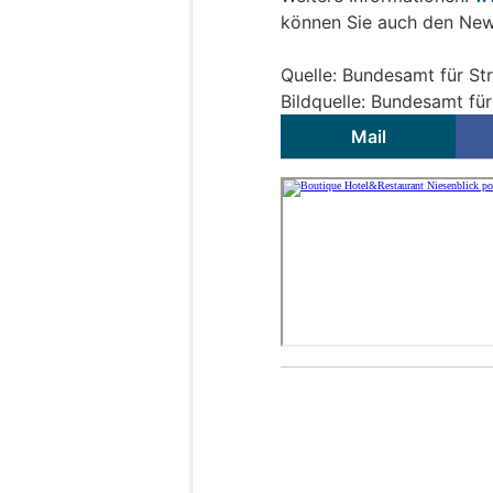
können Sie auch den News
Quelle: Bundesamt für S
Bildquelle: Bundesamt fü
Mail
Thun BE: Neuer Fu
Schutzinsel an sta
28.01.26
VON
BELMEDIA REDAKTI
In der Mittleren Strasse