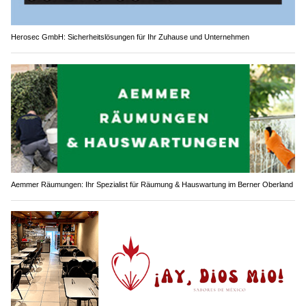
Herosec GmbH: Sicherheitslösungen für Ihr Zuhause und Unternehmen
Aemmer Räumungen: Ihr Spezialist für Räumung & Hauswartung im Berner Oberland