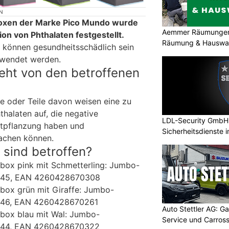
N
oxen der Marke Pico Mundo wurde
Aemmer Räumungen: 
on von Phthalaten festgestellt.
Räumung & Hauswar
 können gesundheitsschädlich sein
rwendet werden.
eht von den betroffenen
e oder Teile davon weisen eine zu
halaten auf, die negative
LDL-Security GmbH:
rtpflanzung haben und
Sicherheitsdienste 
achen können.
sind betroffen?
box pink mit Schmetterling: Jumbo-
.045, EAN 4260428670308
box grün mit Giraffe: Jumbo-
.046, EAN 4260428670261
Auto Stettler AG: G
box blau mit Wal: Jumbo-
Service und Carross
.044, EAN 4260428670322