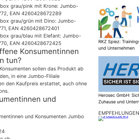
box grau/pink mit Krone: Jumbo-
.772, EAN 4260428672289
box grau/grün mit Dino: Jumbo-
.771, EAN 4260428672401
box grau/blau mit Elefant: Jumbo-
RKZ Spiez: Trainin
.770, EAN 4260428672425
und Unternehmen
offene Konsumentinnen
n tun?
Konsumenten sollen das Produkt ab
en, in eine Jumbo-Filiale
en den Kaufpreis erstattet, auch ohne
ons.
Herosec GmbH: Siche
sumentinnen und
Zuhause und Unter
EMPFEHLUNGE
umentinnen und Konsumenten Jumbo
24
o.ch