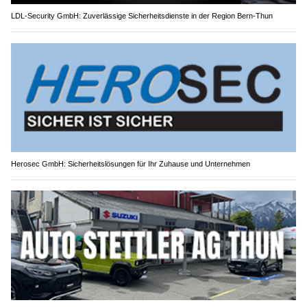
LDL-Security GmbH: Zuverlässige Sicherheitsdienste in der Region Bern-Thun
Herosec GmbH: Sicherheitslösungen für Ihr Zuhause und Unternehmen