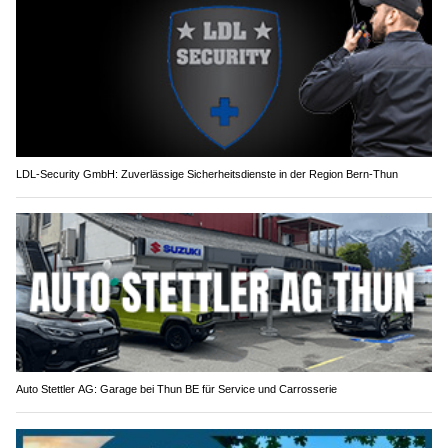
LDL-Security GmbH: Zuverlässige Sicherheitsdienste in der Region Bern-Thun
Auto Stettler AG: Garage bei Thun BE für Service und Carrosserie