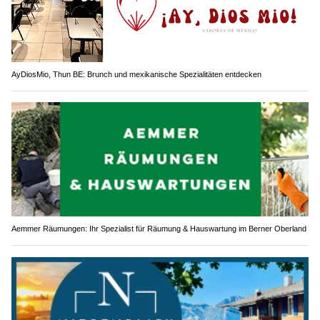
AyDiosMio, Thun BE: Brunch und mexikanische Spezialitäten entdecken
Aemmer Räumungen: Ihr Spezialist für Räumung & Hauswartung im Berner Oberland