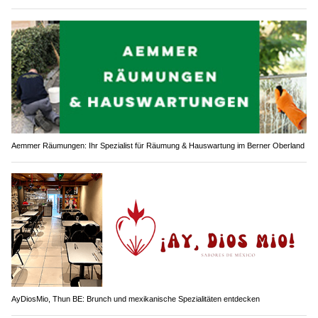
Aemmer Räumungen: Ihr Spezialist für Räumung & Hauswartung im Berner Oberland
AyDiosMio, Thun BE: Brunch und mexikanische Spezialitäten entdecken