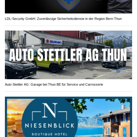
LDL-Security GmbH: Zuverlässige Sicherheitsdienste in der Region Bern-Thun
Auto Stettler AG: Garage bei Thun BE für Service und Carrosserie