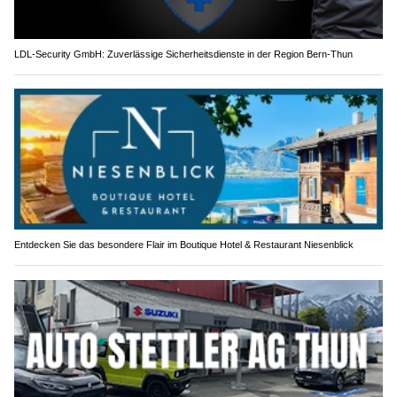
LDL-Security GmbH: Zuverlässige Sicherheitsdienste in der Region Bern-Thun
Entdecken Sie das besondere Flair im Boutique Hotel & Restaurant Niesenblick