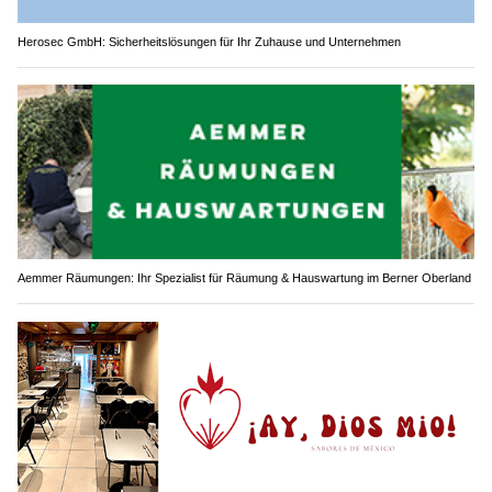
Herosec GmbH: Sicherheitslösungen für Ihr Zuhause und Unternehmen
Aemmer Räumungen: Ihr Spezialist für Räumung & Hauswartung im Berner Oberland