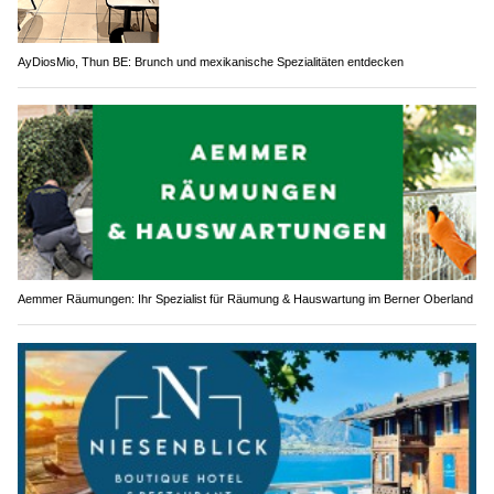
AyDiosMio, Thun BE: Brunch und mexikanische Spezialitäten entdecken
Aemmer Räumungen: Ihr Spezialist für Räumung & Hauswartung im Berner Oberland