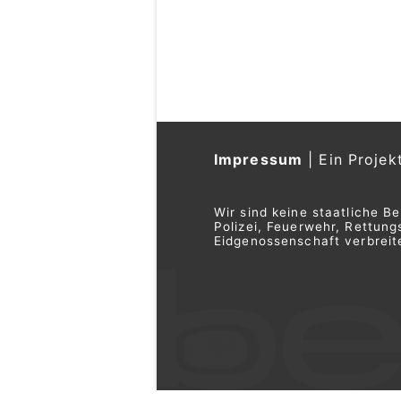
Schweiz: Rollende
2025 eingestellt – 
06.05.25
VON
BELMEDIA REDAKTI
Die Rollende Autobahn (
Bahn durch die Alpen tr
eingestellt – drei Jahre 
Trotz hoher Nachfrage un
nicht mehr wirtschaftlich
Ausfälle durch Baustelle
Schienennetz, insbesonde
Weiterlesen
RKZ Spiez: Trainingsangebote für Gem
und Unternehmen
Aemmer Räumungen: Ihr Spezialist für
Räumung & Hauswartung im Berner Ob