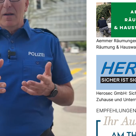
Aemmer Räumungen: 
Räumung & Hauswar
Herosec GmbH: Siche
Zuhause und Unter
EMPFEHLUNGE