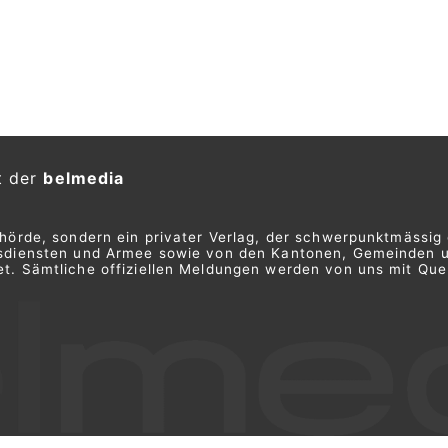
 Autobahn (Rola) wird Ende
Betrieb unwirtschaftlich
ON
Rola), bei der ganze Lastwagen per
ansportiert werden, wird Ende 2025
früher als ursprünglich geplant.
d guter Auslastung ist der Betrieb
. Der Hauptgrund sind häufige
n und Störungen auf dem
re in Deutschland.
einden
Herosec GmbH: Sicherheitslösungen für Ihr
Zuhause und Unternehmen
AyDiosMio, Thun BE: Brunch und
erland
mexikanische Spezialitäten entdecken