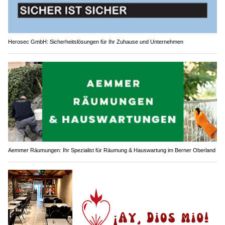
Herosec GmbH: Sicherheitslösungen für Ihr Zuhause und Unternehmen
Aemmer Räumungen: Ihr Spezialist für Räumung & Hauswartung im Berner Oberland