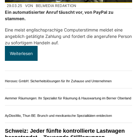
Auto Stettler AG: Garage bei Thun BE für Service und Carrosserie
RKZ Spiez: Trainingsangebote für Gemeinden und Unternehmen
Schweiz: Betrugsmasche mit PayPal-Anrufen –
Polizei warnt vor Spoofing und Fernzugriff