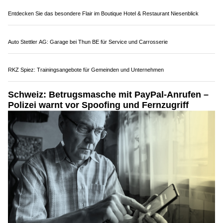
LDL-Security GmbH: Zuverlässige Sicherheitsdienste in der Region Bern-Thun
Entdecken Sie das besondere Flair im Boutique Hotel & Restaurant Niesenblick