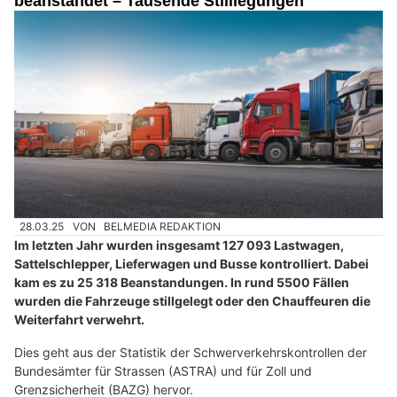
29.03.25
VON
BELMEDIA REDAKTION
Ein automatisierter Anruf täuscht vor, von PayPal zu
stammen.
Eine meist englischsprachige Computerstimme meldet eine
angeblich getätigte Zahlung und fordert die angerufene Person
zu sofortigem Handeln auf.
Weiterlesen