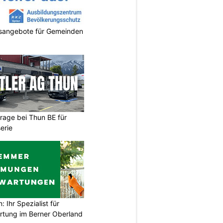
gsangebote für Gemeinden
arage bei Thun BE für
erie
Ihr Spezialist für
tung im Berner Oberland