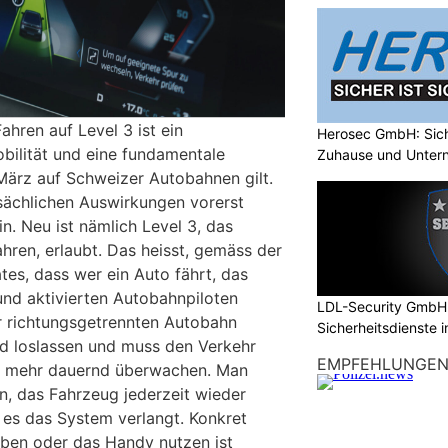
ahren auf Level 3 ist ein
Herosec GmbH: Siche
bilität und eine fundamentale
Zuhause und Unter
März auf Schweizer Autobahnen gilt.
sächlichen Auswirkungen vorerst
. Neu ist nämlich Level 3, das
hren, erlaubt. Das heisst, gemäss der
es, dass wer ein Auto fährt, das
nd aktivierten Autobahnpiloten
LDL-Security GmbH:
er richtungsgetrennten Autobahn
Sicherheitsdienste 
ad loslassen und muss den Verkehr
EMPFEHLUNGE
t mehr dauernd überwachen. Man
in, das Fahrzeug jederzeit wieder
 es das System verlangt. Konkret
ben oder das Handy nutzen ist