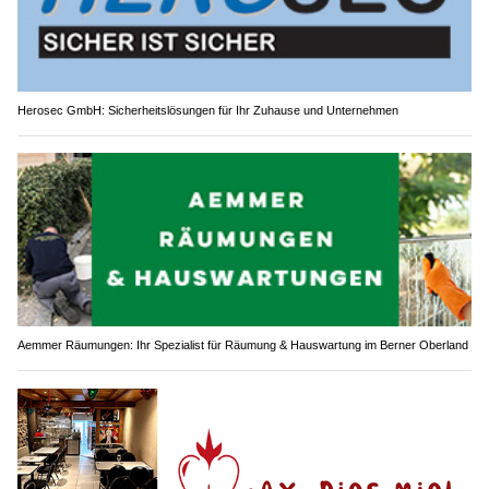
Herosec GmbH: Sicherheitslösungen für Ihr Zuhause und Unternehmen
Aemmer Räumungen: Ihr Spezialist für Räumung & Hauswartung im Berner Oberland