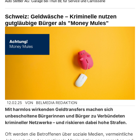
LDL-Security GmbH: Zuverlässige Sicherheitsdienste in der Region Bern-Thun
Herosec GmbH: Sicherheitslösungen für Ihr Zuhause und Unternehmen