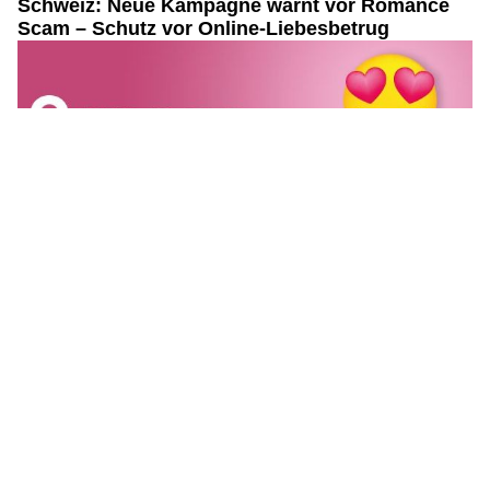
Entdecken Sie das besondere Flair im Boutique Hotel & Restaurant Niesenblick
RKZ Spiez: Trainingsangebote für Gemeinden und Unternehmen
Cybercrimepolice.ch jetzt national: Neue
Plattform für Cybersicherheit ist online