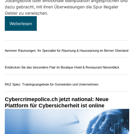
Auto Stettler AG: Garage bei Thun BE für Service und Carrosserie
Schweiz: Geldwäsche – Kriminelle nutzen
gutgläubige Bürger als "Money Mules"
12.02.25
VON
BELMEDIA REDAKTION
Mit harmlos wirkenden Geldtransfers machen sich
unbescholtene Bürgerinnen und Bürger zu Verbündeten
krimineller Netzwerke – und riskieren dabei hohe Strafen.