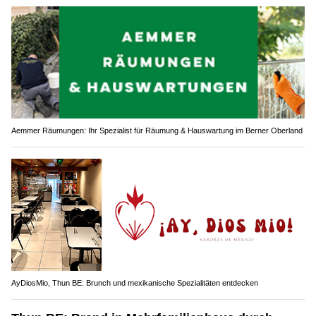
Aemmer Räumungen: Ihr Spezialist für Räumung & Hauswartung im Berner Oberland
AyDiosMio, Thun BE: Brunch und mexikanische Spezialitäten entdecken