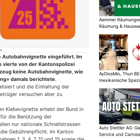
Aemmer Räumungen: 
Räumung & Hauswar
N
 Autobahnvignette eingeführt. Im
 vierte von der Kantonspolizei
hrzeug keine Autobahnvignette, wie
AyDiosMio, Thun BE
ng» damals berichtete.
mexikanische Spezi
lisiert und die Einhaltung der
 Betrüger versuchen aber zu
en Klebevignette erhebt der Bund in
für die Benützung der
allen nur nationale Schnellstrassen
Auto Stettler AG: G
r die Gebührenpflicht. Im Kanton
Service und Carross
ahnen 1, 3, 4, 7, 11 und 15 sowie die