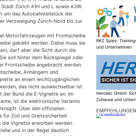
e Stadt Zürich A1H und L sowie A3W.
ch um das Autobahnteilstück der
er Verzweigung Zürich-Nord bis zur
bei Motorfahrzeugen mit Frontscheibe
RKZ Spiez: Trainin
cheibe geklebt werden. Dabei muss sie
und Unternehmen
ein, darf aber die Sicht durch die
Sie soll hinter dem Rückspiegel oder
er Frontscheibe angebracht werden.
ntscheibe, Anhängern und
nette an einem leichtzugänglichen
werden, das nicht auswechselbar ist.
Herosec GmbH: Siche
t der Bund die E-Vignette an. Im
Zuhause und Unter
ante, ist die elektronische Variante
rknüpft. Über den offiziellen
EMPFEHLUNGE
für Zoll und Grenzsicherheit
 die Vignette erworben werden.
ielle und in der Regel deutlich