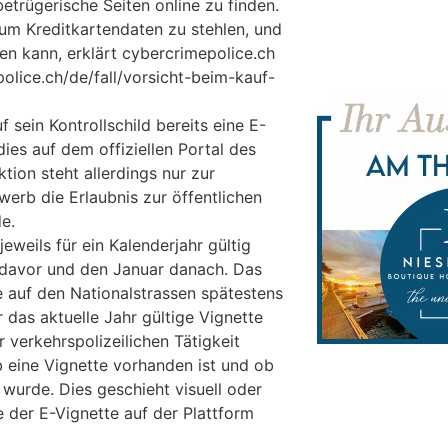
etrügerische Seiten online zu finden.
 um Kreditkartendaten zu stehlen, und
n kann, erklärt cybercrimepolice.ch
olice.ch/de/fall/vorsicht-beim-kauf-
uf sein Kontrollschild bereits eine E-
dies auf dem offiziellen Portal des
tion steht allerdings nur zur
erb die Erlaubnis zur öffentlichen
de.
eweils für ein Kalenderjahr gültig
davor und den Januar danach. Das
 auf den Nationalstrassen spätestens
r das aktuelle Jahr gültige Vignette
 verkehrspolizeilichen Tätigkeit
ob eine Vignette vorhanden ist und ob
wurde. Dies geschieht visuell oder
e der E-Vignette auf der Plattform