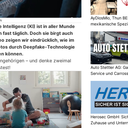
AyDiosMio, Thun BE
ON
mexikanische Spezi
Intelligenz (KI) ist in aller Munde
 fast täglich. Doch sie birgt auch
o zeigen wir eindrücklich, wie im
otos durch Deepfake-Technologie
en können.
Angehörigen – und denke zweimal
test!
Auto Stettler AG: G
Service und Carross
Herosec GmbH: Siche
Zuhause und Unter