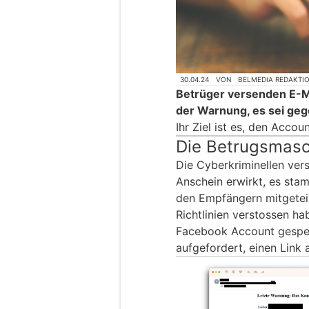
30.04.24
VON
BELMEDIA REDAKTI
Betrüger versenden E-Ma
der Warnung, es sei geg
Ihr Ziel ist es, den Acco
Die Betrugsmas
Die Cyberkriminellen ver
Anschein erwirkt, es sta
den Empfängern mitgeteil
Richtlinien verstossen ha
Facebook Account gesper
aufgefordert, einen Link 