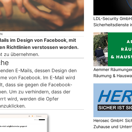
LDL-Security GmbH:
Sicherheitsdienste 
ON
ils im Design von Facebook, mit
en Richtlinien verstossen worden.
unt zu übernehmen.
che
Aemmer Räumungen: 
senden E-Mails, dessen Design den
Räumung & Hauswar
mme von Facebook. Im E-Mail wird
t, dass sie gegen die Facebook-
ben. Um zu verhindern, dass der
rt wird, werden die Opfer
anzuklicken.
Herosec GmbH: Siche
Zuhause und Unter