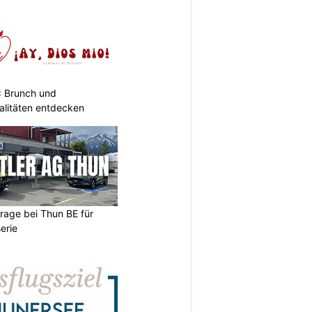
: Brunch und
alitäten entdecken
arage bei Thun BE für
erie
N