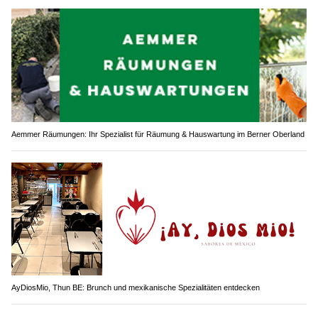
Aemmer Räumungen: Ihr Spezialist für Räumung & Hauswartung im Berner Oberland
AyDiosMio, Thun BE: Brunch und mexikanische Spezialitäten entdecken