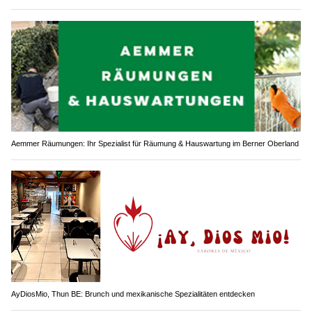
Aemmer Räumungen: Ihr Spezialist für Räumung & Hauswartung im Berner Oberland
AyDiosMio, Thun BE: Brunch und mexikanische Spezialitäten entdecken